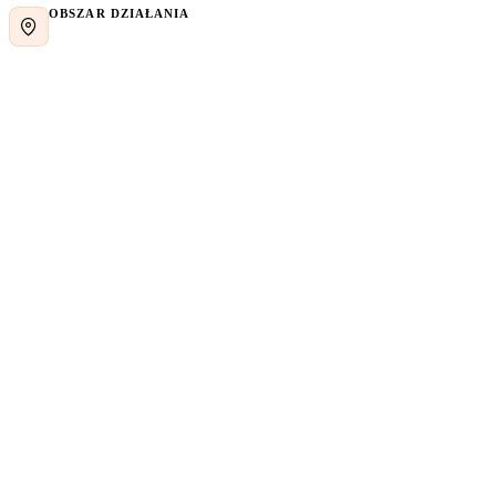
OBSZAR DZIAŁANIA
Białystok i województwo podlaskie
Bezpłatna wycena bez zobowiązań
Szybka odpowiedź po kontakcie
Projekt i montaż na miejscu
15+ lat doświadczenia
Imię i nazwisko
*
Telefon
*
E-mail
Czego potrzebujesz?