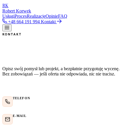
RK
Robert Korwek
Usługi
Proces
Realizacje
Opinie
FAQ
+48 664 191 994
Kontakt
KONTAKT
Napisz do mnie i opisz swój
projekt
Opisz swój pomysł lub projekt, a bezpłatnie przygotuję wycenę.
Bez zobowiązań — jeśli oferta nie odpowiada, nic nie tracisz.
Wolisz zadzwonić?
TELEFON
+48 664 191 994
E-MAIL
robertkorwek70@gmail.com